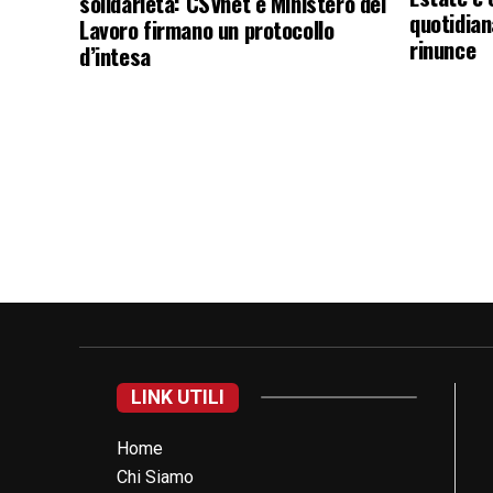
solidarietà: CSVnet e Ministero del
quotidian
Lavoro firmano un protocollo
rinunce
d’intesa
LINK UTILI
Home
Chi Siamo