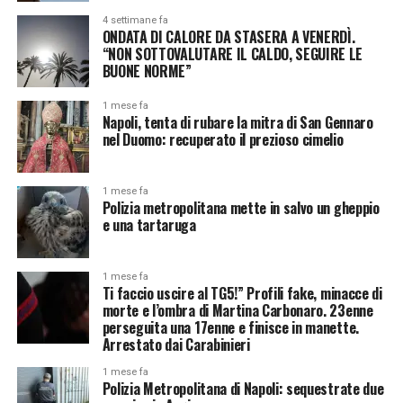
4 settimane fa
ONDATA DI CALORE DA STASERA A VENERDÌ.
“NON SOTTOVALUTARE IL CALDO, SEGUIRE LE
BUONE NORME”
1 mese fa
Napoli, tenta di rubare la mitra di San Gennaro
nel Duomo: recuperato il prezioso cimelio
1 mese fa
Polizia metropolitana mette in salvo un gheppio
e una tartaruga
1 mese fa
Ti faccio uscire al TG5!” Profili fake, minacce di
morte e l’ombra di Martina Carbonaro. 23enne
perseguita una 17enne e finisce in manette.
Arrestato dai Carabinieri
1 mese fa
Polizia Metropolitana di Napoli: sequestrate due