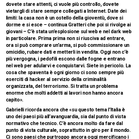
dovete stare attenti, ci vuole più controllo, dovete
vietargli di stare sempre collegati a Internet. Date dei
limiti: la casa non è un ostello della gioventù, dove si
dorme e si esce – continua Gratteri che poi si rivolge ai
giovani – C’è stata un’esplosione sul web e nel dark web
in particolare. Prima prima non si riusciva ad entrare,
ora si può comprare un’arma, si può commissionare un
omicidio, rubare dati e metterli in vendita. Oggi non c’è
più vergogna, i pedofili escono dalle fogne e entrano
nel web per adularvi e conquistarvi. Siete in pericolo. La
cosa che spaventa è ogni giorno ci sono sempre più
eserciti di hacker al servizio della criminalità
organizzata, del terrorismo. Si tratta un problema
enorme che molti addetti ai lavori non hanno ancora
capito».
Gabrielli ricorda ancora che «su questo tema l’Italia è
uno dei paesi più all’avanguardia, sia dal punto di vista
normativo che tecnico. C’è ancora molto da fare dal
punto di vista culturale, soprattutto in giro per il mondo.
Ci sono paesi che purtroppo ancora oggi mercificano i