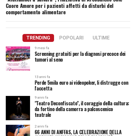
Cuore Amore per i pazienti affetti da disturbi del
comportamento alimentare
TRENDING
POPOLARI
ULTIME
9 mesi fa
Screening gratuiti per la diagnosi precoce dei
tumori al seno
13 anni fa
Perde 5mila euro ai videopoker, li distrugge con
l'accetta
9 anni fa
"Teatro Deconfiscato", il coraggio della cultura:
da fortino della camorra a palcoscenico
teatrale
2 anni fa
66 ANNI DI ANFFAS, LA CELEBRAZIONE DELLA