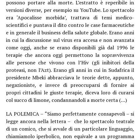
possono portare alla morte. L’estratto è reperibile in
versioni diverse, per esempio su YouTube. Lo spettacolo
era ‘Apocalisse morbida’, trattava di temi medico-
scientifici e puntava il dito contro le case farmaceutiche
e in generale il business della salute globale. Erano anni
in cui la discussione sul virus era accesa e non avanzata
come oggi, anche se erano disponibili già dal 1996 le
terapie che ancora oggi permettono la sopravvivenza
alle persone che vivono con l’Hiv (gli inibitori della
proteasi, non l’Azt). Erano gli anni in cui in Sudafrica il
presidente Mbeki abbracciava le teorie dette, appunto,
negazioniste, e invece di preoccuparsi di fornire ai
propri cittadini le giuste terapie, diceva loro di curarsi
col succo di limone, condannandoli a morte certa (…)
LA POLEMICA – “Siamo perfettamente consapevoli – si
legge ancora nella lettera – che lo spettacolo teatrale
di un comico, che si avvale di un particolare linguaggio,
chiamiamolo iperbolico, non equivale a un programma