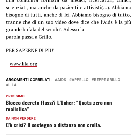
una comunità formata da medici, ricercatori, clinici,
scienziati, ma anche da pazienti e attivisti(…). Abbiamo
bisogno di tutti, anche di lei. Abbiamo bisogno di tutto,
tranne che di un suo video dove dice che l’Aids è la più
grande bufala del secolo”. Adesso la
parola passa a Grillo.
PER SAPERNE DI PIU’
–
www.lila.org
ARGOMENTI CORRELATI:
AIDS
APPELLO
BEPPE GRILLO
LILA
PROSSIMO
Blocco decreto flussi? L’Unhcr: “Quota zero non
realistica”
DA NON PERDERE
C’è crisi? Il sostegno a distanza non crolla.