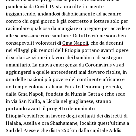
pandemia da Covid-19 sta ora ulteriormente
ingigantendo, andandosi diabolicamente ad accanire
contro chi ogni giorno è già costretto a lottare solo per
racimolare qualcosa da mangiare o pregare per accedere
alle scarsissime cure sanitarie. Di tutto ciò ne sono ben
consapevoli i volontari di
Gma Napoli
, che da decenni
nei villaggi più remoti dell’Etiopia portano avanti opere
di scolarizzazione in favore dei bambini e di sostegno
umanitario. La nuova emergenza da Coronavirus va ad
aggiungersi a quelle antecedenti mai davvero risolte, in
una delle nazioni più povere del continente africano e
un tempo colonia italiana. Fiutato l’enorme pericolo,
dalla Gma Napoli, fondata da Nunzia Gatta e (che sede
in via San Nullo, a Licola nel giuglianese, stanno
portando avanti il progetto denominato
Etiopia#covidfree in favore degli abitanti dei distretti di
Halaba, Asella e ora Shashamane, località quest’ultima a
Sud del Paese e che dista 250 km dalla capitale Addis