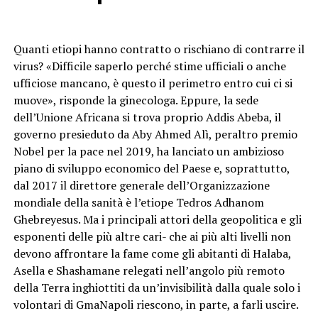
Quanti etiopi hanno contratto o rischiano di contrarre il
virus? «Difficile saperlo perché stime ufficiali o anche
ufficiose mancano, è questo il perimetro entro cui ci si
muove», risponde la ginecologa. Eppure, la sede
dell’Unione Africana si trova proprio Addis Abeba, il
governo presieduto da Aby Ahmed Alì, peraltro premio
Nobel per la pace nel 2019, ha lanciato un ambizioso
piano di sviluppo economico del Paese e, soprattutto,
dal 2017 il direttore generale dell’Organizzazione
mondiale della sanità è l’etiope Tedros Adhanom
Ghebreyesus. Ma i principali attori della geopolitica e gli
esponenti delle più altre cari- che ai più alti livelli non
devono affrontare la fame come gli abitanti di Halaba,
Asella e Shashamane relegati nell’angolo più remoto
della Terra inghiottiti da un’invisibilità dalla quale solo i
volontari di GmaNapoli riescono, in parte, a farli uscire.