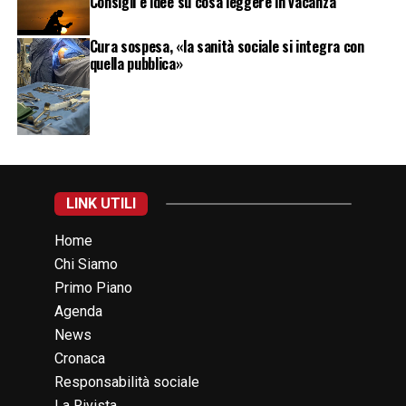
Consigli e idee su cosa leggere in vacanza
Cura sospesa, «la sanità sociale si integra con
quella pubblica»
LINK UTILI
Home
Chi Siamo
Primo Piano
Agenda
News
Cronaca
Responsabilità sociale
La Rivista