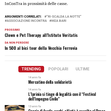
InConTra in prossimità delle casse.
ARGOMENTI CORRELATI:
“RI-SCALDA LA NOTTE”
ASSOCIAZIONE INCONTRA
IKEA BARI
PROSSIMO
Clown e Pet Therapy all’Istituto Veritatis
DA NON PERDERE
In 500 al bici tour della Vecchia Ferrovia
TRENDING
POPOLARI
ULTIME
14 anni fa
Mercatino della solidarietà
14 anni fa
L’Iprinia si tinge di legalità con il “Festival
dell’Impegno Civile”
13 anni fa