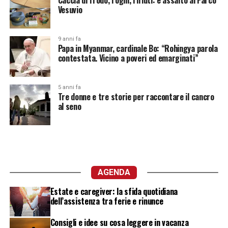
Caccia di frodo, roghi, rifiuti: è assalto al Parco
Vesuvio
9 anni fa
Papa in Myanmar, cardinale Bo: “Rohingya parola
contestata. Vicino a poveri ed emarginati”
5 anni fa
Tre donne e tre storie per raccontare il cancro
al seno
AGENDA
Estate e caregiver: la sfida quotidiana
dell’assistenza tra ferie e rinunce
Consigli e idee su cosa leggere in vacanza