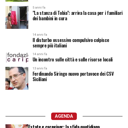
5 anni fa
"La stanza di Tobia": arriva la casa per i familiari
dei bambini in cura
14 anni fa
Il disturbo ossessivo compulsivo colpisce
sempre più italiani
14 anni fa
Un incontro sulle città e sulle risorse locali
13 anni fa
Ferdinando Siringo nuovo portavoce dei CSV
Siciliani
AGENDA
Estate e caregiver: la sfida quotidiana