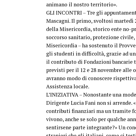
animano il nostro territorio».
GLI INCONTRI – Tre gli appuntamenti 
Mascagni. Il primo, svoltosi martedì 
della Misericordia, storico ente no-pro
soccorso sanitario, protezione civile,
Misericordia – ha sostenuto il Provv
gli studenti in difficoltà, grazie ad 
il contributo di Fondazioni bancarie 
previsti per il 12 e 28 novembre alle 
avranno modo di conoscere rispettivam
Assistenza locale.
L’INIZIATIVA – Nonostante una modest
Dirigente Lucia Fani non si arrende. 
contributi finanziari ma un tramite f
vivono, anche se solo per qualche an
sentirsene parte integrante?» Un con
stranieri che gli italiani, come ci te