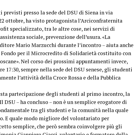
previsti presso la sede del DSU di Siena in via
22 ottobre, ha visto protagonista l’Arciconfraternita
fit specializzato, tra le altre cose, nei servizi di
 assistenza sociale, prevenzione dell’usura. «La
editore Mario Marzucchi durante l’incontro – aiuta anche
un Fondo per il Microcredito di Solidarietà costituito con
toscane». Nel corso dei prossimi appuntamenti invece,
ore 17:30, sempre nella sede del DSU senese, gli studenti
ente l’attività della Croce Rossa e della Pubblica
a partecipazione degli studenti al primo incontro, la
«Il DSU – ha concluso – non è un semplice erogatore di
ondamentale tra gli studenti e la comunità nella quale
no. E quale modo migliore del volontariato per
cetto semplice, che però sembra coinvolgere più gli
stimonia Gianpiero Ciacci, volontario e formatore della