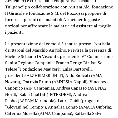
Alzheimer) e curata dalla cooperativa sociale “Il
Tulipano” (in collaborazione con Autism Aid, fondazione
Il Girasole e fondazione S.M. del Pozzo) si propone di
fornire ai parenti dei malati di Alzheimer le giuste
nozioni per affrontare la malattia ed assistere al meglio
i pazienti.
La presentazione del corso si è tenuta presso l’Antisala
dei Baroni del Maschio Angioino. Prevista la presenza di
Michele Schiano Di Visconti, presidente V° Commissione
Sanità Regione Campania, Franco Rengo Dir. Ist. Sc.
Telese “Fondazione Maugeri”, Luisa Bartorelli,
presidente ALZHEIMER UNITI, Aldo Biolcati (AMA
Novara), Patrizia Bruno (AMNESIA Napoli), Vincenzo
Canonico (AIP Campania), Andrea Capasso (ASL NA2
Nord), Rabih Chattat (INTERDEM), Andrea
Fabbo (ASDAM Mirandola), Laura Guidi (progetto
“Giovani nel Tempo”), Annalisa Longo (AMATA Umbria),
Caterina Musella (AIMA Campania), Raffaella Salvi