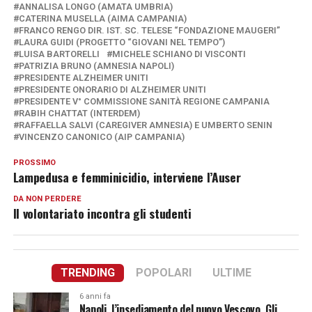
ANNALISA LONGO (AMATA UMBRIA)
CATERINA MUSELLA (AIMA CAMPANIA)
FRANCO RENGO DIR. IST. SC. TELESE “FONDAZIONE MAUGERI”
LAURA GUIDI (PROGETTO “GIOVANI NEL TEMPO”)
LUISA BARTORELLI
MICHELE SCHIANO DI VISCONTI
PATRIZIA BRUNO (AMNESIA NAPOLI)
PRESIDENTE ALZHEIMER UNITI
PRESIDENTE ONORARIO DI ALZHEIMER UNITI
PRESIDENTE V° COMMISSIONE SANITÀ REGIONE CAMPANIA
RABIH CHATTAT (INTERDEM)
RAFFAELLA SALVI (CAREGIVER AMNESIA) E UMBERTO SENIN
VINCENZO CANONICO (AIP CAMPANIA)
PROSSIMO
Lampedusa e femminicidio, interviene l’Auser
DA NON PERDERE
Il volontariato incontra gli studenti
TRENDING
POPOLARI
ULTIME
6 anni fa
Napoli, l’insediamento del nuovo Vescovo. Gli