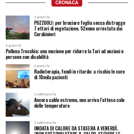
CRONACA
3 giorni fa
POZZUOLI: per bruciare foglia secca distrugge
7 ettari di vegetazione. 52enne arrestato dai
Carabinieri
6 giorni fa
Pollena Trocchia: una mozione per ridurre la Tari ad anziani e
persone con disabilità
6 giorni fa
Radioterapia, fondi in ritardo: a rischio le cure
di 10mila pazienti
2 settimane fa
Ancora caldo estremo, non arriva l’atteso calo
delle temperature
3 settimane fa
ONDATA DI CALORE DA STASERA A VENERDÌ.
“NON SOTTOVALUTARE IL CALDO, SEGUIRE LE