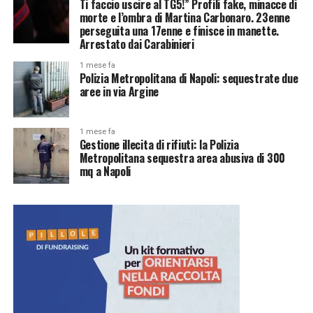
Ti faccio uscire al TG5!” Profili fake, minacce di
morte e l’ombra di Martina Carbonaro. 23enne
perseguita una 17enne e finisce in manette.
Arrestato dai Carabinieri
1 mese fa
Polizia Metropolitana di Napoli: sequestrate due
aree in via Argine
1 mese fa
Gestione illecita di rifiuti: la Polizia
Metropolitana sequestra area abusiva di 300
mq a Napoli