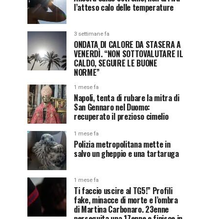
l’atteso calo delle temperature
3 settimane fa
ONDATA DI CALORE DA STASERA A
VENERDÌ. “NON SOTTOVALUTARE IL
CALDO, SEGUIRE LE BUONE
NORME”
1 mese fa
Napoli, tenta di rubare la mitra di
San Gennaro nel Duomo:
recuperato il prezioso cimelio
1 mese fa
Polizia metropolitana mette in
salvo un gheppio e una tartaruga
1 mese fa
Ti faccio uscire al TG5!” Profili
fake, minacce di morte e l’ombra
di Martina Carbonaro. 23enne
perseguita una 17enne e finisce in