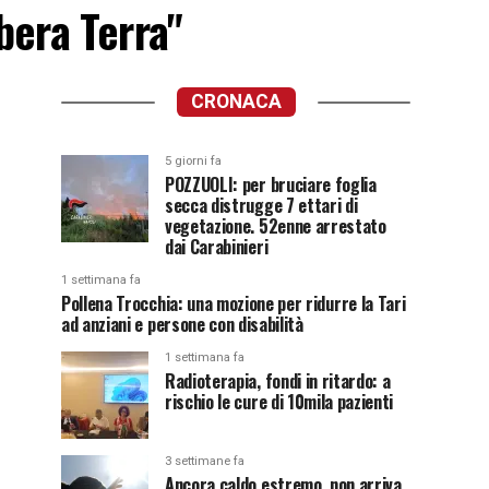
ibera Terra"
CRONACA
5 giorni fa
POZZUOLI: per bruciare foglia
secca distrugge 7 ettari di
vegetazione. 52enne arrestato
dai Carabinieri
1 settimana fa
Pollena Trocchia: una mozione per ridurre la Tari
ad anziani e persone con disabilità
1 settimana fa
Radioterapia, fondi in ritardo: a
rischio le cure di 10mila pazienti
3 settimane fa
Ancora caldo estremo, non arriva