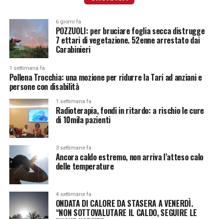
6 giorni fa
POZZUOLI: per bruciare foglia secca distrugge
7 ettari di vegetazione. 52enne arrestato dai
Carabinieri
1 settimana fa
Pollena Trocchia: una mozione per ridurre la Tari ad anziani e
persone con disabilità
1 settimana fa
Radioterapia, fondi in ritardo: a rischio le cure
di 10mila pazienti
3 settimane fa
Ancora caldo estremo, non arriva l’atteso calo
delle temperature
4 settimane fa
ONDATA DI CALORE DA STASERA A VENERDÌ.
“NON SOTTOVALUTARE IL CALDO, SEGUIRE LE