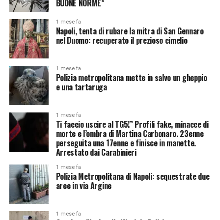
BUONE NORME”
1 mese fa
Napoli, tenta di rubare la mitra di San Gennaro
nel Duomo: recuperato il prezioso cimelio
1 mese fa
Polizia metropolitana mette in salvo un gheppio
e una tartaruga
1 mese fa
Ti faccio uscire al TG5!” Profili fake, minacce di
morte e l’ombra di Martina Carbonaro. 23enne
perseguita una 17enne e finisce in manette.
Arrestato dai Carabinieri
1 mese fa
Polizia Metropolitana di Napoli: sequestrate due
aree in via Argine
1 mese fa