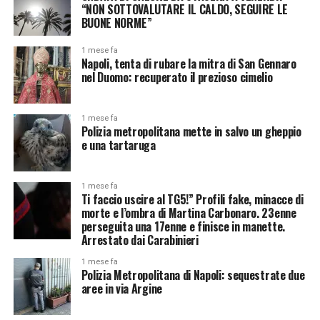
“NON SOTTOVALUTARE IL CALDO, SEGUIRE LE
BUONE NORME”
1 mese fa
Napoli, tenta di rubare la mitra di San Gennaro
nel Duomo: recuperato il prezioso cimelio
1 mese fa
Polizia metropolitana mette in salvo un gheppio
e una tartaruga
1 mese fa
Ti faccio uscire al TG5!” Profili fake, minacce di
morte e l’ombra di Martina Carbonaro. 23enne
perseguita una 17enne e finisce in manette.
Arrestato dai Carabinieri
1 mese fa
Polizia Metropolitana di Napoli: sequestrate due
aree in via Argine