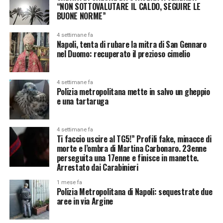
“NON SOTTOVALUTARE IL CALDO, SEGUIRE LE
BUONE NORME”
4 settimane fa
Napoli, tenta di rubare la mitra di San Gennaro
nel Duomo: recuperato il prezioso cimelio
4 settimane fa
Polizia metropolitana mette in salvo un gheppio
e una tartaruga
4 settimane fa
Ti faccio uscire al TG5!” Profili fake, minacce di
morte e l’ombra di Martina Carbonaro. 23enne
perseguita una 17enne e finisce in manette.
Arrestato dai Carabinieri
1 mese fa
Polizia Metropolitana di Napoli: sequestrate due
aree in via Argine