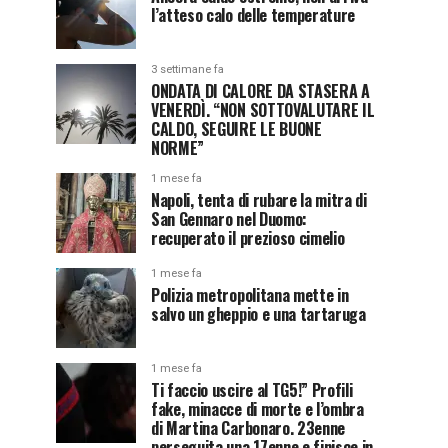
l’atteso calo delle temperature
3 settimane fa
ONDATA DI CALORE DA STASERA A
VENERDÌ. “NON SOTTOVALUTARE IL
CALDO, SEGUIRE LE BUONE
NORME”
1 mese fa
Napoli, tenta di rubare la mitra di
San Gennaro nel Duomo:
recuperato il prezioso cimelio
1 mese fa
Polizia metropolitana mette in
salvo un gheppio e una tartaruga
1 mese fa
Ti faccio uscire al TG5!” Profili
fake, minacce di morte e l’ombra
di Martina Carbonaro. 23enne
perseguita una 17enne e finisce in