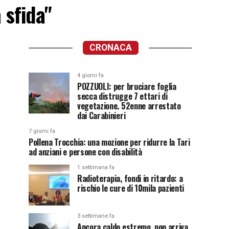
 sfida"
CRONACA
4 giorni fa
POZZUOLI: per bruciare foglia
secca distrugge 7 ettari di
vegetazione. 52enne arrestato
dai Carabinieri
7 giorni fa
Pollena Trocchia: una mozione per ridurre la Tari
ad anziani e persone con disabilità
1 settimana fa
Radioterapia, fondi in ritardo: a
rischio le cure di 10mila pazienti
3 settimane fa
Ancora caldo estremo, non arriva