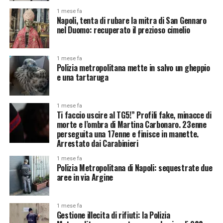
1 mese fa
Napoli, tenta di rubare la mitra di San Gennaro
nel Duomo: recuperato il prezioso cimelio
1 mese fa
Polizia metropolitana mette in salvo un gheppio
e una tartaruga
1 mese fa
Ti faccio uscire al TG5!” Profili fake, minacce di
morte e l’ombra di Martina Carbonaro. 23enne
perseguita una 17enne e finisce in manette.
Arrestato dai Carabinieri
1 mese fa
Polizia Metropolitana di Napoli: sequestrate due
aree in via Argine
1 mese fa
Gestione illecita di rifiuti: la Polizia