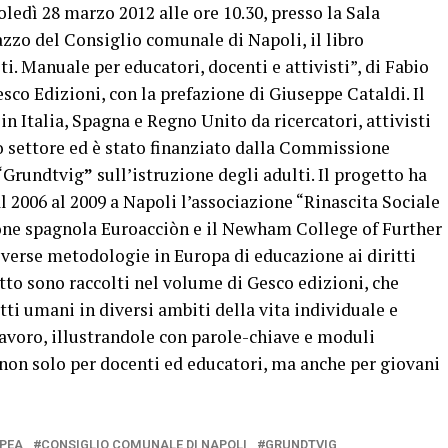
ledì 28 marzo 2012 alle ore 10.30, presso la Sala
azzo del Consiglio comunale di Napoli, il libro
i. Manuale per educatori, docenti e attivisti”, di Fabio
sco Edizioni, con la prefazione di Giuseppe Cataldi. Il
 in Italia, Spagna e Regno Unito da ricercatori, attivisti
zo settore ed è stato finanziato dalla Commissione
“Grundtvig
”
sull’istruzione degli adulti. Il progetto ha
 2006 al 2009 a Napoli l’associazione “Rinascita Sociale
ione spagnola Euroacciòn e il Newham College of Further
iverse metodologie in Europa di educazione ai diritti
etto sono raccolti nel volume di Gesco edizioni, che
tti umani in diversi ambiti della vita individuale e
 lavoro, illustrandole con parole-chiave e moduli
, non solo per docenti ed educatori, ma anche per giovani
PEA
CONSIGLIO COMUNALE DI NAPOLI
GRUNDTVIG