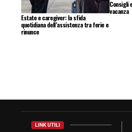
Consigli 
vacanza
Estate e caregiver: la sfida
quotidiana dell’assistenza tra ferie e
rinunce
LINK UTILI