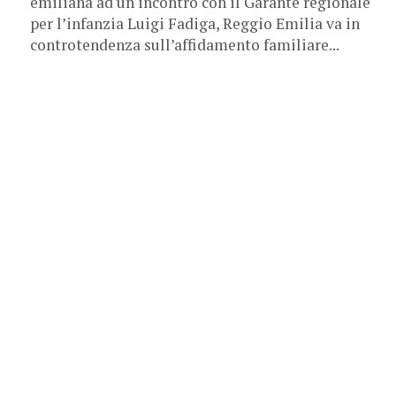
emiliana ad un incontro con il Garante regionale
per l’infanzia Luigi Fadiga, Reggio Emilia va in
controtendenza sull’affidamento familiare...