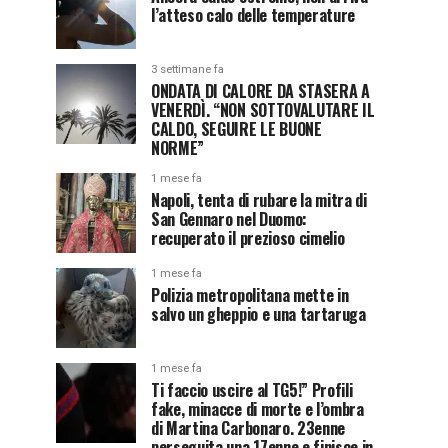
l’atteso calo delle temperature
3 settimane fa
ONDATA DI CALORE DA STASERA A
VENERDÌ. “NON SOTTOVALUTARE IL
CALDO, SEGUIRE LE BUONE
NORME”
1 mese fa
Napoli, tenta di rubare la mitra di
San Gennaro nel Duomo:
recuperato il prezioso cimelio
1 mese fa
Polizia metropolitana mette in
salvo un gheppio e una tartaruga
1 mese fa
Ti faccio uscire al TG5!” Profili
fake, minacce di morte e l’ombra
di Martina Carbonaro. 23enne
perseguita una 17enne e finisce in