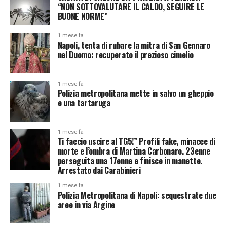
“NON SOTTOVALUTARE IL CALDO, SEGUIRE LE
BUONE NORME”
1 mese fa
Napoli, tenta di rubare la mitra di San Gennaro
nel Duomo: recuperato il prezioso cimelio
1 mese fa
Polizia metropolitana mette in salvo un gheppio
e una tartaruga
1 mese fa
Ti faccio uscire al TG5!” Profili fake, minacce di
morte e l’ombra di Martina Carbonaro. 23enne
perseguita una 17enne e finisce in manette.
Arrestato dai Carabinieri
1 mese fa
Polizia Metropolitana di Napoli: sequestrate due
aree in via Argine