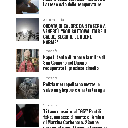
l’atteso calo delle temperature
3 settimane fa
ONDATA DI CALORE DA STASERA A
VENERDÌ. “NON SOTTOVALUTARE IL
CALDO, SEGUIRE LE BUONE
NORME”
1 mese fa
Napoli, tenta di rubare la mitra di
San Gennaro nel Duomo:
recuperato il prezioso cimelio
1 mese fa
Polizia metropolitana mette in
salvo un gheppio e una tartaruga
1 mese fa
Ti faccio uscire al TG5!” Profili
fake, minacce di morte e l’ombra
di Martina Carbonaro. 23enne
perseguita una 17enne e finisce in