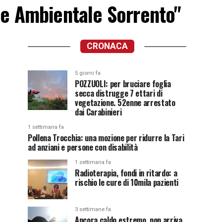
one Ambientale Sorrento"
CRONACA
5 giorni fa
POZZUOLI: per bruciare foglia
secca distrugge 7 ettari di
vegetazione. 52enne arrestato
dai Carabinieri
1 settimana fa
Pollena Trocchia: una mozione per ridurre la Tari
ad anziani e persone con disabilità
1 settimana fa
Radioterapia, fondi in ritardo: a
rischio le cure di 10mila pazienti
3 settimane fa
Ancora caldo estremo, non arriva