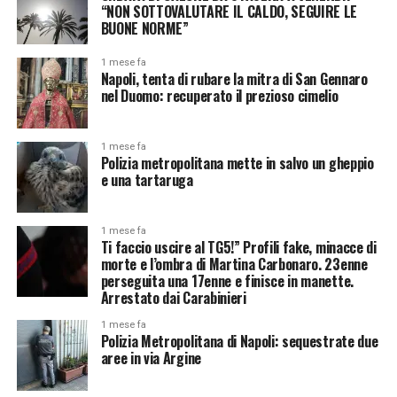
“NON SOTTOVALUTARE IL CALDO, SEGUIRE LE
BUONE NORME”
1 mese fa
Napoli, tenta di rubare la mitra di San Gennaro
nel Duomo: recuperato il prezioso cimelio
1 mese fa
Polizia metropolitana mette in salvo un gheppio
e una tartaruga
1 mese fa
Ti faccio uscire al TG5!” Profili fake, minacce di
morte e l’ombra di Martina Carbonaro. 23enne
perseguita una 17enne e finisce in manette.
Arrestato dai Carabinieri
1 mese fa
Polizia Metropolitana di Napoli: sequestrate due
aree in via Argine