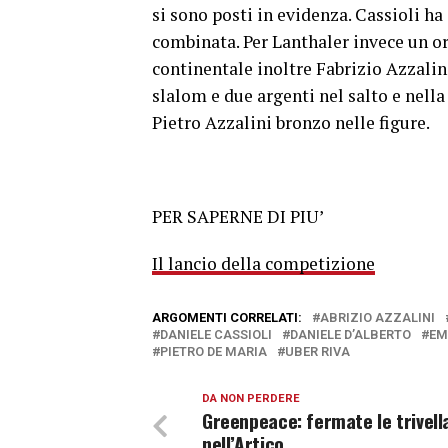
si sono posti in evidenza. Cassioli ha
combinata. Per Lanthaler invece un or
continentale inoltre Fabrizio Azzali
slalom e due argenti nel salto e nell
Pietro Azzalini bronzo nelle figure.
PER SAPERNE DI PIU’
Il lancio della competizione
ARGOMENTI CORRELATI:
ABRIZIO AZZALINI
DANIELE CASSIOLI
DANIELE D’ALBERTO
EM
PIETRO DE MARIA
UBER RIVA
DA NON PERDERE
Greenpeace: fermate le trivell
nell’Artico