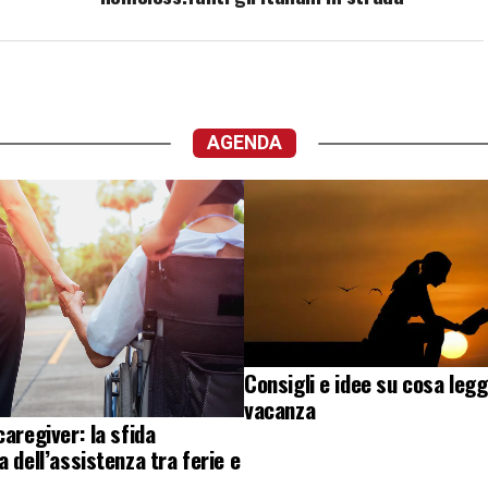
AGENDA
Consigli e idee su cosa legg
vacanza
caregiver: la sfida
a dell’assistenza tra ferie e