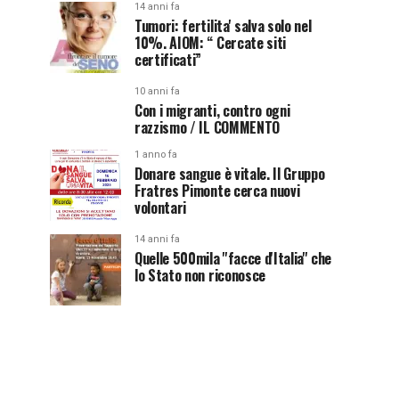
14 anni fa
Tumori: fertilita' salva solo nel
10%. AIOM: “ Cercate siti
certificati”
10 anni fa
Con i migranti, contro ogni
razzismo / IL COMMENTO
1 anno fa
Donare sangue è vitale. Il Gruppo
Fratres Pimonte cerca nuovi
volontari
14 anni fa
Quelle 500mila ''facce d'Italia'' che
lo Stato non riconosce