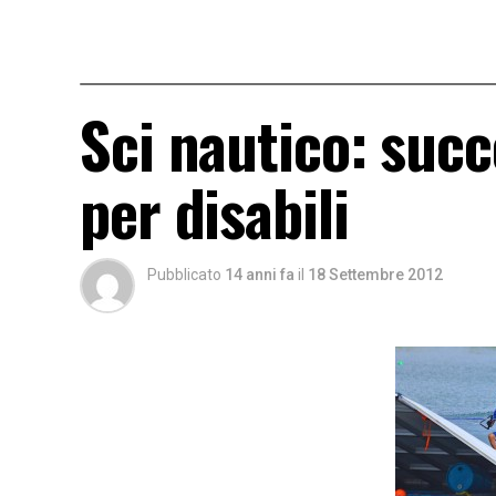
Sci nautico: succ
per disabili
Pubblicato
14 anni fa
il
18 Settembre 2012