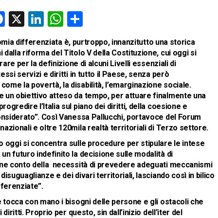
Facebook
X
LinkedIn
WhatsApp
Condividi
onomia differenziata è, purtroppo, innanzitutto una storica
dalla riforma del Titolo V della Costituzione, cui oggi si
are per la definizione di alcuni Livelli essenziali di
ssi servizi e diritti in tutto il Paese, senza però
ome la povertà, la disabilità, l’emarginazione sociale.
e un obiettivo atteso da tempo, per attuare finalmente una
gredire l’Italia sul piano dei diritti, della coesione e
considerato”. Così Vanessa Pallucchi, portavoce del Forum
zionali e oltre 120mila realtà territoriali di Terzo settore.
o oggi si concentra sulle procedure per stipulare le intese
n futuro indefinito la decisione sulle modalità di
iene conto della necessità di prevedere adeguati meccanismi
isuguaglianze e dei divari territoriali, lasciando così in bilico
fferenziate”.
e tocca con mano i bisogni delle persone e gli ostacoli che
iritti. Proprio per questo, sin dall’inizio dell’iter del