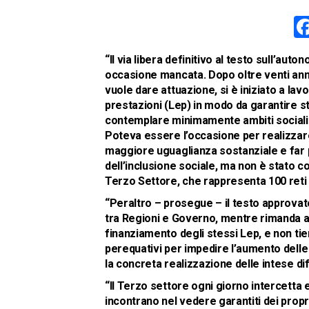
“Il via libera definitivo al testo sull’aut
occasione mancata. Dopo oltre venti anni 
vuole dare attuazione, si è iniziato a lavor
prestazioni (Lep) in modo da garantire ste
contemplare minimamente ambiti sociali c
Poteva essere l’occasione per realizzar
maggiore uguaglianza sostanziale e far pro
dell’inclusione sociale, ma non è stato 
Terzo Settore, che rappresenta 100 reti na
“Peraltro – prosegue – il testo approvat
tra Regioni e Governo, mentre rimanda a u
finanziamento degli stessi Lep, e non t
perequativi per impedire l’aumento delle d
la concreta realizzazione delle intese di
“Il Terzo settore ogni giorno intercetta 
incontrano nel vedere garantiti dei propri d