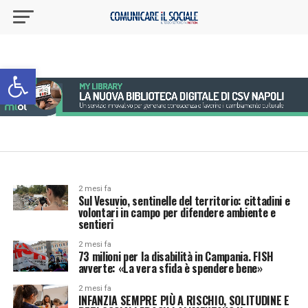
Apri la barra degli strumenti
2 mesi fa
Sul Vesuvio, sentinelle del territorio: cittadini e
volontari in campo per difendere ambiente e
sentieri
2 mesi fa
73 milioni per la disabilità in Campania. FISH
avverte: «La vera sfida è spendere bene»
2 mesi fa
INFANZIA SEMPRE PIÙ A RISCHIO, SOLITUDINE E