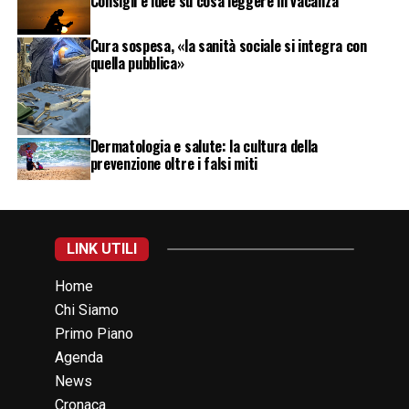
Consigli e idee su cosa leggere in vacanza
Cura sospesa, «la sanità sociale si integra con
quella pubblica»
Dermatologia e salute: la cultura della
prevenzione oltre i falsi miti
LINK UTILI
Home
Chi Siamo
Primo Piano
Agenda
News
Cronaca