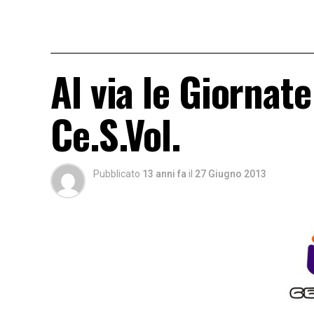
Al via le Giornat
Ce.S.Vol.
Pubblicato
13 anni fa
il
27 Giugno 2013