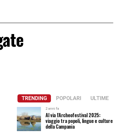
gate
TRENDING
POPOLARI
ULTIME
2 anni fa
Al via l'Archeofestival 2025:
viaggio tra popoli, lingue e culture
della Campania