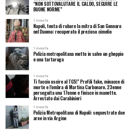
“NON SOTTOVALUTARE IL CALDO, SEGUIRE LE
BUONE NORME”
1 mese fa
Napoli, tenta di rubare la mitra di San Gennaro
nel Duomo: recuperato il prezioso cimelio
1 mese fa
Polizia metropolitana mette in salvo un gheppio
e una tartaruga
1 mese fa
Ti faccio uscire al TG5!” Profili fake, minacce di
morte e l’ombra di Martina Carbonaro. 23enne
perseguita una 17enne e finisce in manette.
Arrestato dai Carabinieri
1 mese fa
Polizia Metropolitana di Napoli: sequestrate due
aree in via Argine