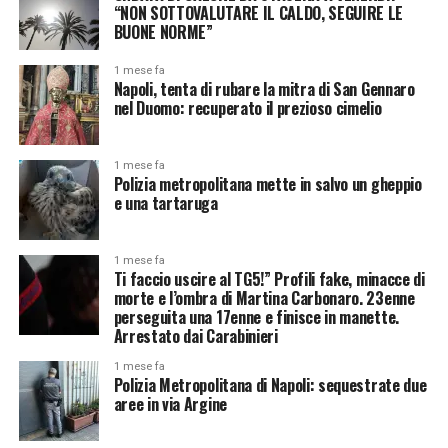
“NON SOTTOVALUTARE IL CALDO, SEGUIRE LE
BUONE NORME”
1 mese fa
Napoli, tenta di rubare la mitra di San Gennaro
nel Duomo: recuperato il prezioso cimelio
1 mese fa
Polizia metropolitana mette in salvo un gheppio
e una tartaruga
1 mese fa
Ti faccio uscire al TG5!” Profili fake, minacce di
morte e l’ombra di Martina Carbonaro. 23enne
perseguita una 17enne e finisce in manette.
Arrestato dai Carabinieri
1 mese fa
Polizia Metropolitana di Napoli: sequestrate due
aree in via Argine