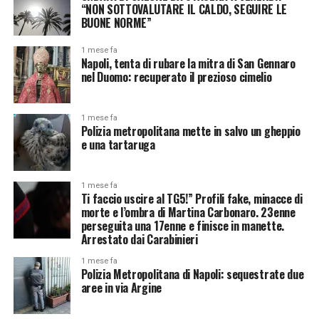
“NON SOTTOVALUTARE IL CALDO, SEGUIRE LE
BUONE NORME”
1 mese fa
Napoli, tenta di rubare la mitra di San Gennaro
nel Duomo: recuperato il prezioso cimelio
1 mese fa
Polizia metropolitana mette in salvo un gheppio
e una tartaruga
1 mese fa
Ti faccio uscire al TG5!” Profili fake, minacce di
morte e l’ombra di Martina Carbonaro. 23enne
perseguita una 17enne e finisce in manette.
Arrestato dai Carabinieri
1 mese fa
Polizia Metropolitana di Napoli: sequestrate due
aree in via Argine