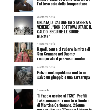
l’atteso calo delle temperature
3 settimane fa
ONDATA DI CALORE DA STASERA A
VENERDÌ. “NON SOTTOVALUTARE IL
CALDO, SEGUIRE LE BUONE
NORME”
4 settimane fa
Napoli, tenta di rubare la mitra di
San Gennaro nel Duomo:
recuperato il prezioso cimelio
4 settimane fa
Polizia metropolitana mette in
salvo un gheppio e una tartaruga
1 mese fa
Ti faccio uscire al TG5!” Profili
fake, minacce di morte e l’ombra
di Martina Carbonaro. 23enne
perseguita una 17enne e finisce in