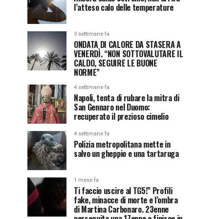
l’atteso calo delle temperature
3 settimane fa
ONDATA DI CALORE DA STASERA A
VENERDÌ. “NON SOTTOVALUTARE IL
CALDO, SEGUIRE LE BUONE
NORME”
4 settimane fa
Napoli, tenta di rubare la mitra di
San Gennaro nel Duomo:
recuperato il prezioso cimelio
4 settimane fa
Polizia metropolitana mette in
salvo un gheppio e una tartaruga
1 mese fa
Ti faccio uscire al TG5!” Profili
fake, minacce di morte e l’ombra
di Martina Carbonaro. 23enne
perseguita una 17enne e finisce in