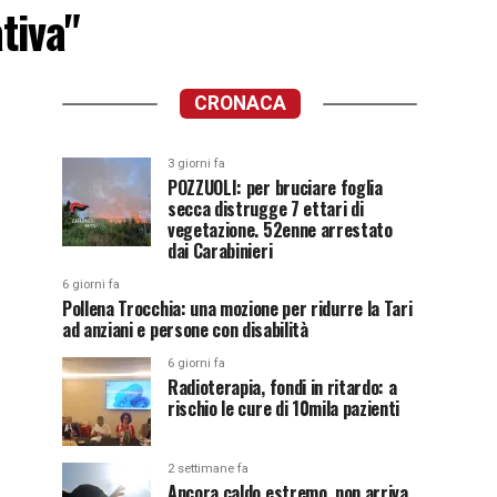
tiva"
CRONACA
3 giorni fa
POZZUOLI: per bruciare foglia
secca distrugge 7 ettari di
vegetazione. 52enne arrestato
dai Carabinieri
6 giorni fa
Pollena Trocchia: una mozione per ridurre la Tari
ad anziani e persone con disabilità
6 giorni fa
Radioterapia, fondi in ritardo: a
rischio le cure di 10mila pazienti
2 settimane fa
Ancora caldo estremo, non arriva