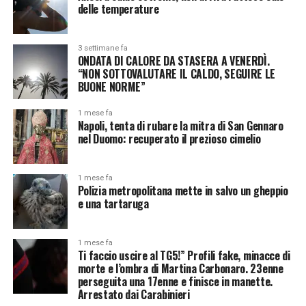
delle temperature
3 settimane fa
ONDATA DI CALORE DA STASERA A VENERDÌ.
“NON SOTTOVALUTARE IL CALDO, SEGUIRE LE
BUONE NORME”
1 mese fa
Napoli, tenta di rubare la mitra di San Gennaro
nel Duomo: recuperato il prezioso cimelio
1 mese fa
Polizia metropolitana mette in salvo un gheppio
e una tartaruga
1 mese fa
Ti faccio uscire al TG5!” Profili fake, minacce di
morte e l’ombra di Martina Carbonaro. 23enne
perseguita una 17enne e finisce in manette.
Arrestato dai Carabinieri