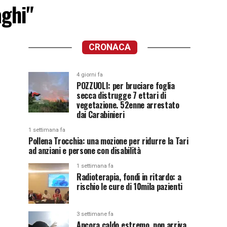
aghi"
CRONACA
4 giorni fa
POZZUOLI: per bruciare foglia
secca distrugge 7 ettari di
vegetazione. 52enne arrestato
dai Carabinieri
1 settimana fa
Pollena Trocchia: una mozione per ridurre la Tari
ad anziani e persone con disabilità
1 settimana fa
Radioterapia, fondi in ritardo: a
rischio le cure di 10mila pazienti
3 settimane fa
Ancora caldo estremo, non arriva