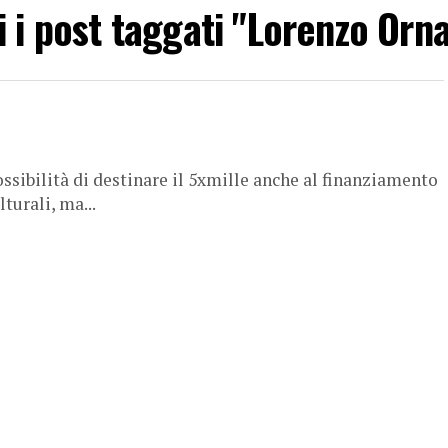
i i post taggati "Lorenzo Orn
ssibilità di destinare il 5xmille anche al finanziamento
lturali, ma...