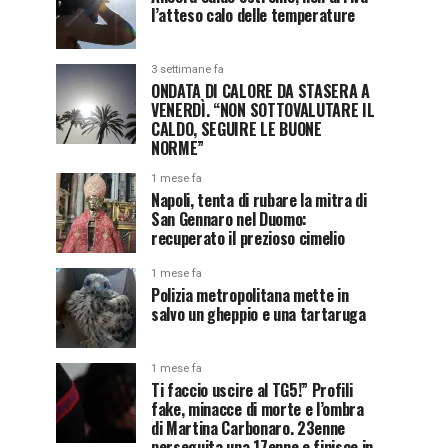
l’atteso calo delle temperature
3 settimane fa
ONDATA DI CALORE DA STASERA A
VENERDÌ. “NON SOTTOVALUTARE IL
CALDO, SEGUIRE LE BUONE
NORME”
1 mese fa
Napoli, tenta di rubare la mitra di
San Gennaro nel Duomo:
recuperato il prezioso cimelio
1 mese fa
Polizia metropolitana mette in
salvo un gheppio e una tartaruga
1 mese fa
Ti faccio uscire al TG5!” Profili
fake, minacce di morte e l’ombra
di Martina Carbonaro. 23enne
perseguita una 17enne e finisce in