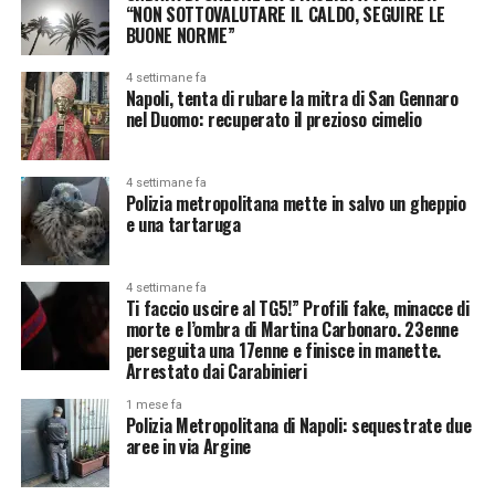
“NON SOTTOVALUTARE IL CALDO, SEGUIRE LE
BUONE NORME”
4 settimane fa
Napoli, tenta di rubare la mitra di San Gennaro
nel Duomo: recuperato il prezioso cimelio
4 settimane fa
Polizia metropolitana mette in salvo un gheppio
e una tartaruga
4 settimane fa
Ti faccio uscire al TG5!” Profili fake, minacce di
morte e l’ombra di Martina Carbonaro. 23enne
perseguita una 17enne e finisce in manette.
Arrestato dai Carabinieri
1 mese fa
Polizia Metropolitana di Napoli: sequestrate due
aree in via Argine