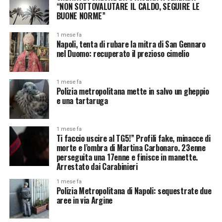
“NON SOTTOVALUTARE IL CALDO, SEGUIRE LE
BUONE NORME”
1 mese fa
Napoli, tenta di rubare la mitra di San Gennaro
nel Duomo: recuperato il prezioso cimelio
1 mese fa
Polizia metropolitana mette in salvo un gheppio
e una tartaruga
1 mese fa
Ti faccio uscire al TG5!” Profili fake, minacce di
morte e l’ombra di Martina Carbonaro. 23enne
perseguita una 17enne e finisce in manette.
Arrestato dai Carabinieri
1 mese fa
Polizia Metropolitana di Napoli: sequestrate due
aree in via Argine