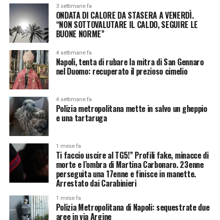
3 settimane fa
ONDATA DI CALORE DA STASERA A VENERDÌ.
“NON SOTTOVALUTARE IL CALDO, SEGUIRE LE
BUONE NORME”
4 settimane fa
Napoli, tenta di rubare la mitra di San Gennaro
nel Duomo: recuperato il prezioso cimelio
4 settimane fa
Polizia metropolitana mette in salvo un gheppio
e una tartaruga
1 mese fa
Ti faccio uscire al TG5!” Profili fake, minacce di
morte e l’ombra di Martina Carbonaro. 23enne
perseguita una 17enne e finisce in manette.
Arrestato dai Carabinieri
1 mese fa
Polizia Metropolitana di Napoli: sequestrate due
aree in via Argine