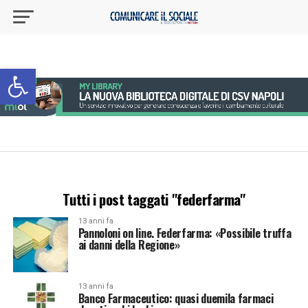
Apri la barra degli strumenti
Tutti i post taggati "federfarma"
13 anni fa
Pannoloni on line. Federfarma: «Possibile truffa
ai danni della Regione»
13 anni fa
Banco Farmaceutico: quasi duemila farmaci