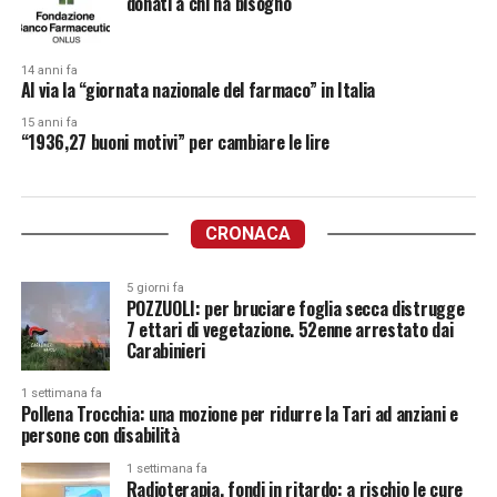
donati a chi ha bisogno
14 anni fa
Al via la “giornata nazionale del farmaco” in Italia
15 anni fa
“1936,27 buoni motivi” per cambiare le lire
CRONACA
5 giorni fa
POZZUOLI: per bruciare foglia secca distrugge
7 ettari di vegetazione. 52enne arrestato dai
Carabinieri
1 settimana fa
Pollena Trocchia: una mozione per ridurre la Tari ad anziani e
persone con disabilità
1 settimana fa
Radioterapia, fondi in ritardo: a rischio le cure