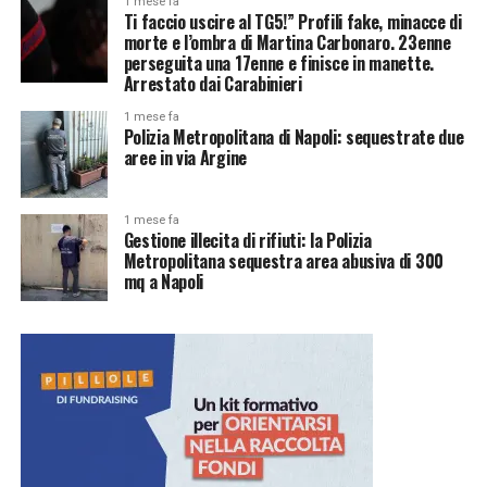
1 mese fa
Ti faccio uscire al TG5!” Profili fake, minacce di
morte e l’ombra di Martina Carbonaro. 23enne
perseguita una 17enne e finisce in manette.
Arrestato dai Carabinieri
1 mese fa
Polizia Metropolitana di Napoli: sequestrate due
aree in via Argine
1 mese fa
Gestione illecita di rifiuti: la Polizia
Metropolitana sequestra area abusiva di 300
mq a Napoli