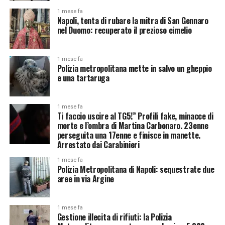
1 mese fa
Napoli, tenta di rubare la mitra di San Gennaro
nel Duomo: recuperato il prezioso cimelio
1 mese fa
Polizia metropolitana mette in salvo un gheppio
e una tartaruga
1 mese fa
Ti faccio uscire al TG5!” Profili fake, minacce di
morte e l’ombra di Martina Carbonaro. 23enne
perseguita una 17enne e finisce in manette.
Arrestato dai Carabinieri
1 mese fa
Polizia Metropolitana di Napoli: sequestrate due
aree in via Argine
1 mese fa
Gestione illecita di rifiuti: la Polizia