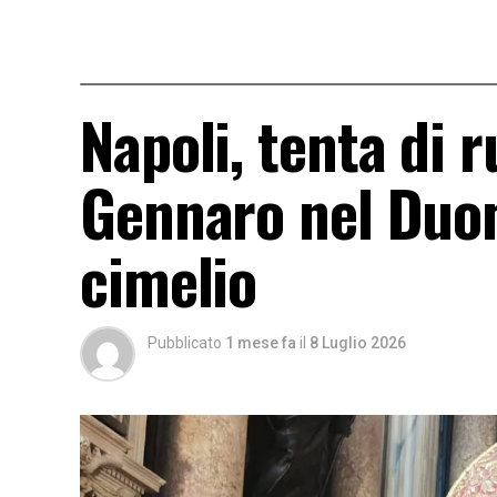
Napoli, tenta di 
Gennaro nel Duom
cimelio
Pubblicato
1 mese fa
il
8 Luglio 2026