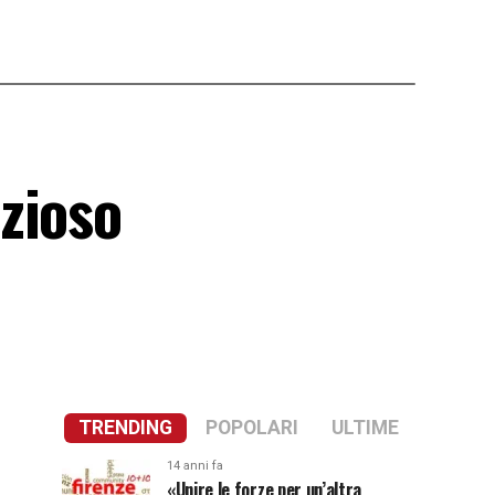
zioso
TRENDING
POPOLARI
ULTIME
14 anni fa
«Unire le forze per un’altra