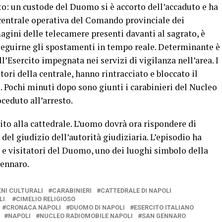
to: un custode del Duomo si è accorto dell’accaduto e ha
centrale operativa del Comando provinciale dei
magini delle telecamere presenti davanti al sagrato, è
a seguirne gli spostamenti in tempo reale. Determinante è
ll’Esercito impegnata nei servizi di vigilanza nell’area. I
tori della centrale, hanno rintracciato e bloccato il
. Pochi minuti dopo sono giunti i carabinieri del Nucleo
ceduto all’arresto.
uito alla cattedrale. L’uomo dovrà ora rispondere di
 del giudizio dell’autorità giudiziaria. L’episodio ha
i e visitatori del Duomo, uno dei luoghi simbolo della
Gennaro.
ENI CULTURALI
CARABINIERI
CATTEDRALE DI NAPOLI
LI.
CIMELIO RELIGIOSO
CRONACA NAPOLI
DUOMO DI NAPOLI
ESERCITO ITALIANO
NAPOLI
NUCLEO RADIOMOBILE NAPOLI
SAN GENNARO