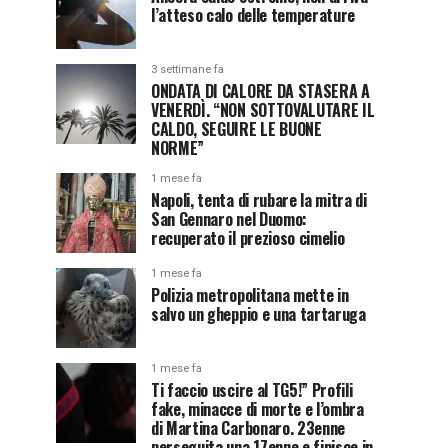
l’atteso calo delle temperature
3 settimane fa
ONDATA DI CALORE DA STASERA A
VENERDÌ. “NON SOTTOVALUTARE IL
CALDO, SEGUIRE LE BUONE
NORME”
1 mese fa
Napoli, tenta di rubare la mitra di
San Gennaro nel Duomo:
recuperato il prezioso cimelio
1 mese fa
Polizia metropolitana mette in
salvo un gheppio e una tartaruga
1 mese fa
Ti faccio uscire al TG5!” Profili
fake, minacce di morte e l’ombra
di Martina Carbonaro. 23enne
perseguita una 17enne e finisce in