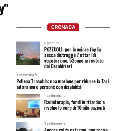
y"
CRONACA
6 giorni fa
POZZUOLI: per bruciare foglia
secca distrugge 7 ettari di
vegetazione. 52enne arrestato
dai Carabinieri
1 settimana fa
Pollena Trocchia: una mozione per ridurre la Tari
ad anziani e persone con disabilità
1 settimana fa
Radioterapia, fondi in ritardo: a
rischio le cure di 10mila pazienti
3 settimane fa
Ancora caldo estremo, non arriva