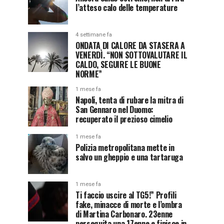
l’atteso calo delle temperature
4 settimane fa
ONDATA DI CALORE DA STASERA A
VENERDÌ. “NON SOTTOVALUTARE IL
CALDO, SEGUIRE LE BUONE
NORME”
1 mese fa
Napoli, tenta di rubare la mitra di
San Gennaro nel Duomo:
recuperato il prezioso cimelio
1 mese fa
Polizia metropolitana mette in
salvo un gheppio e una tartaruga
1 mese fa
Ti faccio uscire al TG5!” Profili
fake, minacce di morte e l’ombra
di Martina Carbonaro. 23enne
perseguita una 17enne e finisce in