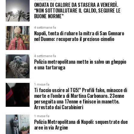
ONDATA DI CALORE DA STASERA A VENERDÌ.
“NON SOTTOVALUTARE IL CALDO, SEGUIRE LE
BUONE NORME”
4 settimane fa
Napoli, tenta di rubare la mitra di San Gennaro
nel Duomo: recuperato il prezioso cimelio
4 settimane fa
Polizia metropolitana mette in salvo un gheppio
e una tartaruga
1 mese fa
Ti faccio uscire al TG5!” Profili fake, minacce di
morte e l’ombra di Martina Carbonaro. 23enne
perseguita una 17enne e finisce in manette.
Arrestato dai Carabinieri
1 mese fa
Polizia Metropolitana di Napoli: sequestrate due
aree in via Argine