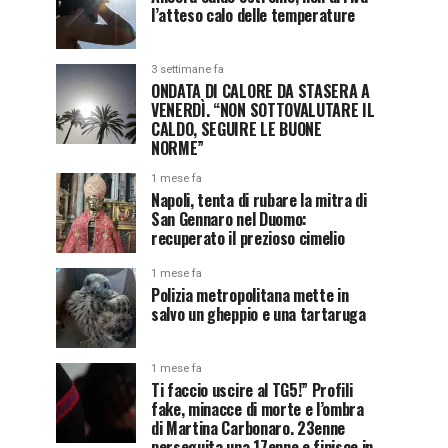
l’atteso calo delle temperature
3 settimane fa
ONDATA DI CALORE DA STASERA A
VENERDÌ. “NON SOTTOVALUTARE IL
CALDO, SEGUIRE LE BUONE
NORME”
1 mese fa
Napoli, tenta di rubare la mitra di
San Gennaro nel Duomo:
recuperato il prezioso cimelio
1 mese fa
Polizia metropolitana mette in
salvo un gheppio e una tartaruga
1 mese fa
Ti faccio uscire al TG5!” Profili
fake, minacce di morte e l’ombra
di Martina Carbonaro. 23enne
perseguita una 17enne e finisce in