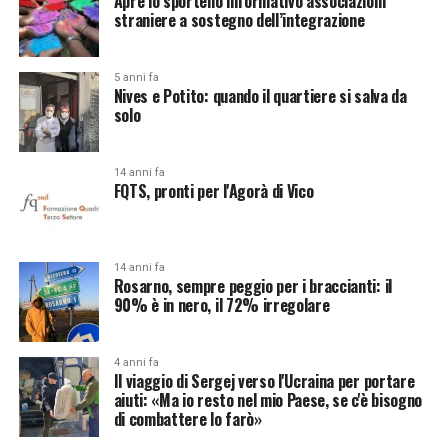
Apre lo sportello informativo associazioni
straniere a sostegno dell’integrazione
5 anni fa
Nives e Potito: quando il quartiere si salva da
solo
14 anni fa
FQTS, pronti per l'Agorà di Vico
14 anni fa
Rosarno, sempre peggio per i braccianti: il
90% è in nero, il 72% irregolare
4 anni fa
Il viaggio di Sergej verso l'Ucraina per portare
aiuti: «Ma io resto nel mio Paese, se c'è bisogno
di combattere lo farò»