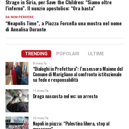
Strage in Siria, per Save the Children: “Siamo oltre
l’inferno”. Il nunzio apostolico: “Ora basta”
DA NON PERDERE
“Neapolis Time”, a Piazza Forcella una mostra nel nome
di Annalisa Durante
TRENDING
POPOLARI
ULTIME
8 mesi fa
“Dialoghi in Prefettura”: l’assessora Maione del
Comune di Marigliano al confronto istituzionale
su fede e responsabilità
11 mesi fa
Droga nascosta nel wc: un arresto
10 mesi fa
Napoli in piazza: “Palestina libera, stop al
massacro”