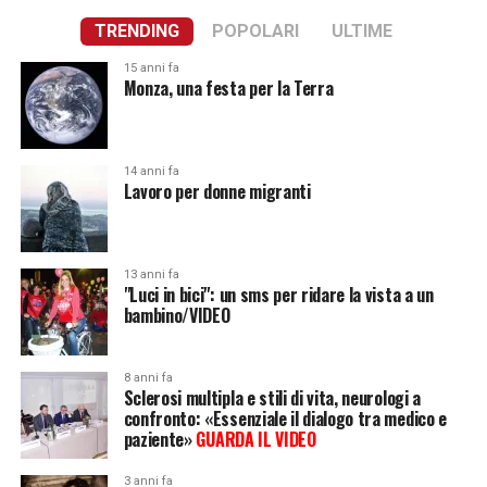
TRENDING
POPOLARI
ULTIME
15 anni fa
Monza, una festa per la Terra
14 anni fa
Lavoro per donne migranti
13 anni fa
"Luci in bici": un sms per ridare la vista a un
bambino/VIDEO
8 anni fa
Sclerosi multipla e stili di vita, neurologi a
confronto: «Essenziale il dialogo tra medico e
paziente»
GUARDA IL VIDEO
3 anni fa