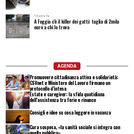
13 anni fa
A Foggia c’è il killer dei gatti: taglia di 2mila
euro a chi lo trova
AGENDA
Promuovere cittadinanza attiva e solidarietà:
CSVnet e Ministero del Lavoro firmano un
protocollo d’intesa
Estate e caregiver: la sfida quotidiana
dell’assistenza tra ferie e rinunce
Consigli e idee su cosa leggere in vacanza
Cura sospesa, «la sanità sociale si integra con
quella pubblica»