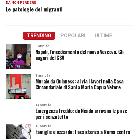
DA NON PERDERE
Le patologie dei migranti
TRENDING
POPOLARI
ULTIME
6 anni fa
Napoli, l’insediamento del nuovo Vescovo. Gli
auguri del CSV
1 anno fa
Murale da Guinness: al via i lavori nella Casa
Circondariale di Santa Maria Capua Vetere
14 anni fa
Emergenza freddo: da Nisida arrivano le pizze
per i senzatetto
13 anni fa
Famiglie e azzardo: l’assistenza a Roma centro