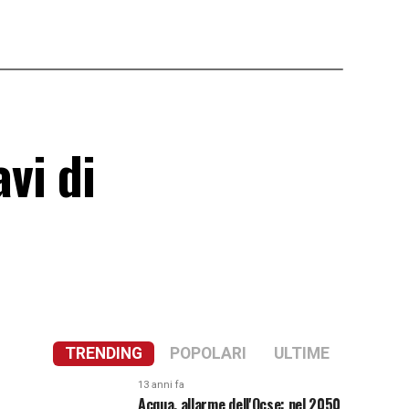
vi di
TRENDING
POPOLARI
ULTIME
13 anni fa
Acqua, allarme dell'Ocse: nel 2050