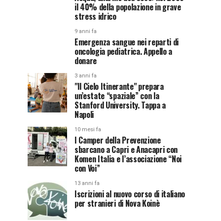
il 40% della popolazione in grave
stress idrico
9 anni fa
Emergenza sangue nei reparti di
oncologia pediatrica. Appello a
donare
3 anni fa
"Il Cielo Itinerante" prepara
un’estate “spaziale” con la
Stanford University. Tappa a
Napoli
10 mesi fa
I Camper della Prevenzione
sbarcano a Capri e Anacapri con
Komen Italia e l’associazione “Noi
con Voi”
13 anni fa
Iscrizioni al nuovo corso di italiano
per stranieri di Nova Koinè