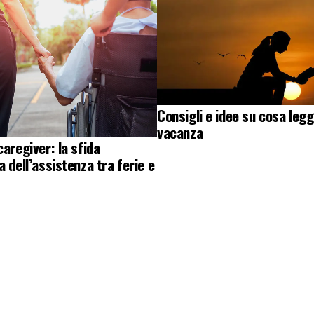
Consigli e idee su cosa legg
vacanza
caregiver: la sfida
a dell’assistenza tra ferie e