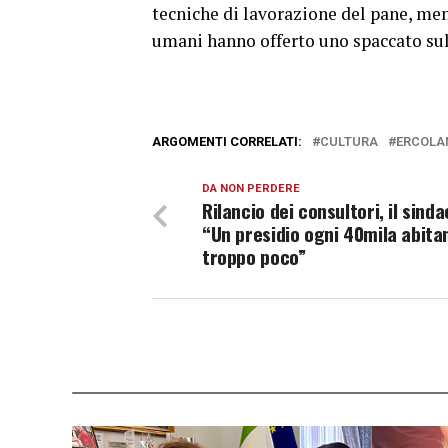
tecniche di lavorazione del pane, ment
umani hanno offerto uno spaccato sull
ARGOMENTI CORRELATI:
CULTURA
ERCOLA
DA NON PERDERE
Rilancio dei consultori, il sinda
“Un presidio ogni 40mila abitan
troppo poco”