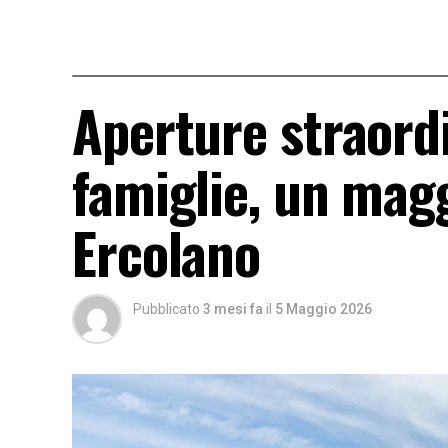
Aperture straordi
famiglie, un magg
Ercolano
Pubblicato
3 mesi fa
il
5 Maggio 2026